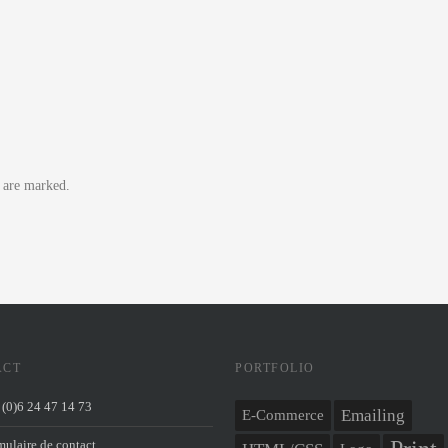
s are marked.
ACT
PORTFOLIO
(0)6 24 47 14 73
Emailing
E-Commerce
ulaire de contact