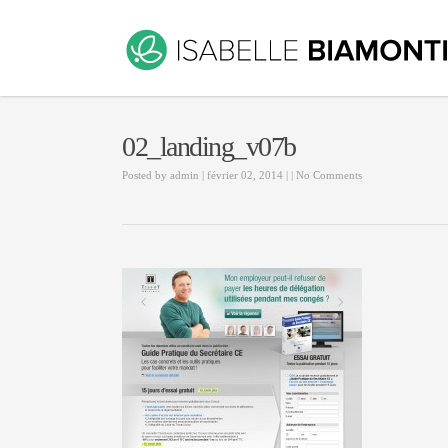
02_landing_v07b
Posted by
admin
| février 02, 2014 | |
No Comments