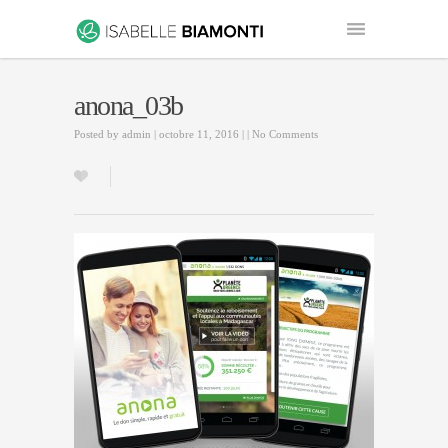
anona_03b
Posted by
admin
| octobre 11, 2016 | |
No Comments