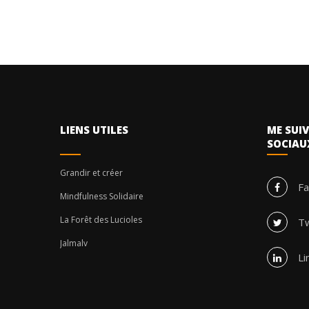
LIENS UTILES
ME SUIV
SOCIAU
Grandir et créer
F
Mindfulness Solidaire
La Forêt des Lucioles
Tw
Jalmalv
Li