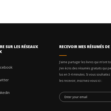
RE SUR LES RÉSEAUX
RECEVOIR MES RÉSUMÉS DE 
X
J’aime partager les livres qui m’ont t
acebook
j’en écris des résumés gratuits qui p
lus en 3-4 minutes. Si vous souhaitez
itter
les recevoir, inscrivez-vous ici :
nkedin