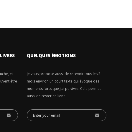
LIVRES
QUELQUES ÉMOTIONS
ouché, et
Je vous propose aussi de recevoir tous les 3
euvent être
mois environ un court texte qui évoque des
moments forts que j’ai pu vivre. Cela permet
aussi de rester en lien :